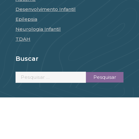
Desenvolvimento Infantil
Epilepsia
Neurologia Infantil
TDAH
Buscar
Pesquisar
por:
Copyright © 2026 :: Dra. Amanda Nogueira
by
Developer